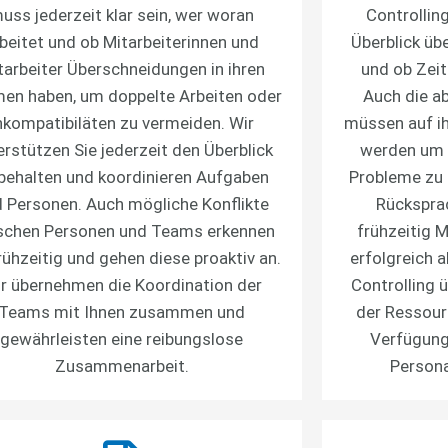
uss jederzeit klar sein, wer woran
Controlling
beitet und ob Mitarbeiterinnen und
Überblick übe
tarbeiter Überschneidungen in ihren
und ob Zeit
en haben, um doppelte Arbeiten oder
Auch die a
nkompatibiläten zu vermeiden. Wir
müssen auf ih
erstützen Sie jederzeit den Überblick
werden um 
behalten und koordinieren Aufgaben
Probleme zu 
 Personen. Auch mögliche Konflikte
Rücksprac
schen Personen und Teams erkennen
frühzeitig
rühzeitig und gehen diese proaktiv an.
erfolgreich 
r übernehmen die Koordination der
Controlling 
Teams mit Ihnen zusammen und
der Ressourc
gewährleisten eine reibungslose
Verfügung
Zusammenarbeit.
Persona