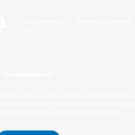
Online Marketing
Beratung & Entwicklung
Blog
Projektmanagement
? Dann sind wir der richtige Partner für Sie! Wir kommen 
und Projektabschluss – lassen Sie sich von unseren erfahre
e unterstützen wir Sie bei allem rund um Ihr Projekt.