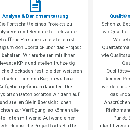
Analyse & Berichterstattung
Qualität
Die Fortschritte eines Projekts zu
Schon zu Beg
alysieren und Berichte für relevante
wir Qualität
etroffene Personen zu erstellen ist
Wir bet
tig um den Überblick über das Projekt
Qualitätsma
 behalten. Wir erarbeiten mit Ihnen
wie Qualitäts
elevante KPIs und stellen frühzeitig
Qua
iche Blockaden fest, die den weiteren
Qualitäts
ortschritt und den Beginn weiterer
können Pro
Aufgaben gefährden könnten. Die
werden und s
lysierten Daten bereiten wir dann auf
das Ende
und stellen Sie in übersichtlichen
Ansprüchen 
ichten zur Verfügung, so können alle
Risikomana
teiligten mit wenig Aufwand einen
Punkt. 
erblick über die Projektfortschritte
identifizieren