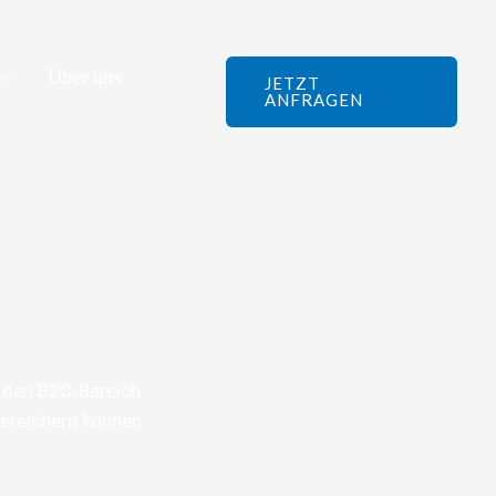
Über uns
JETZT
ANFRAGEN
h den B2C-Bereich
bereichern können.