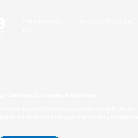
Online Marketing
Beratung & Entwicklung
Blog
ng - Seminare, Schulungen & Workshops
r Ihnen umfassende Seminare, die sowohl den B2B- als auc
ogien wie künstliche Intelligenz Ihre Marketingstrategien 